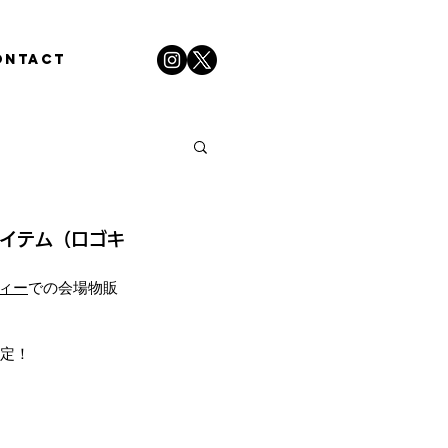
ONTACT
アイテム（ロゴキ
ィー
での会場
物販
決定！