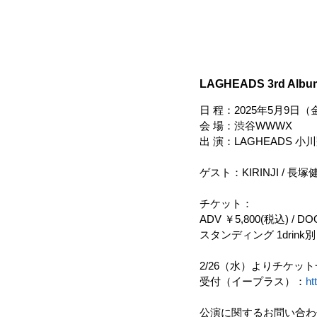
LAGHEADS 3rd Alb
日 程：2025年5月9日（金）開
会 場：渋谷WWWX
出 演：LAGHEADS 小川翔(
ゲスト：KIRINJI / 長塚
チケット：
ADV ￥5,800(税込) / DO
スタンディング 1drink別
2/26（水）よりチケッ
受付（イープラス）：
ht
公演に関するお問い合わせ W