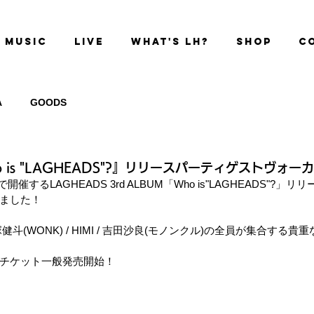
MUSIC
LIVE
WHAT'S LH?
SHOP
C
A
GOODS
ho is "LAGHEADS"?』リリースパーティゲストヴォ
Xで開催する
LAGHEADS 3rd ALBUM「Who is"LAGHEADS"?」
リリ
ました！
 長塚健斗(WONK) / HIMI / 吉田沙良(モノンクル)の全員が集合する
チケット一般発売開始！