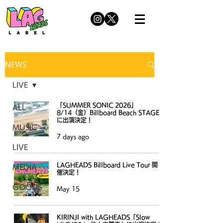
NEWS
LIVE
「 SUMMER SONIC 2026」
ALL
8/14（金）Billboard Beach STAGE
に出演決定！
MUSIC
7 days ago
LIVE
LAGHEADS Billboard Live Tour 開
MEDIA
催決定！
GOODS
May 15
KIRINJI with LAGHEADS「Slow