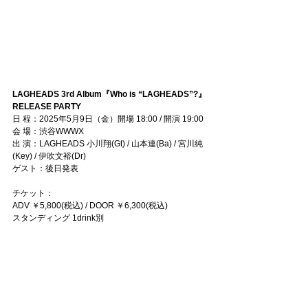
LAGHEADS 3rd Album『Who is “LAGHEADS”?』
RELEASE PARTY
日 程：2025年5月9日（金）開場 18:00 / 開演 19:00
会 場：渋谷WWWX
出 演：LAGHEADS 小川翔(Gt) / 山本連(Ba) / 宮川純
(Key) / 伊吹文裕(Dr)
ゲスト：後日発表
チケット：
ADV ￥5,800(税込) / DOOR ￥6,300(税込)  
スタンディング 1drink別
＜チケット発売＞
1次先行（抽選）受付：1/29(水)12:00〜2/9(日)23:59
2次先行（抽選）受付：2/10(月)12:00〜
2/20(木)23:59
一般発売　2/26(水) *予定