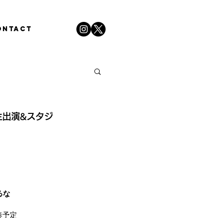
ONTACT
ト生出演&スタジ
るな
奏予定