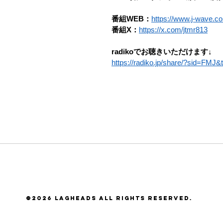
番組WEB：
https://www.j-wave.co.
番組X：
https://x.com/jtmr813
radikoでお聴きいただけます↓
https://radiko.jp/share/?sid=FM
©2026 LAGHEADS All Rights Reserved.