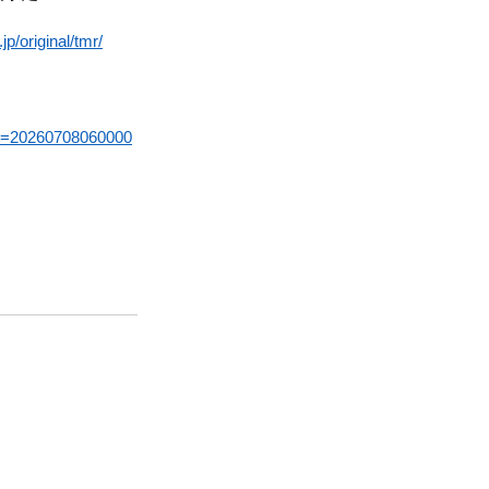
jp/original/tmr/
J&t=20260708060000