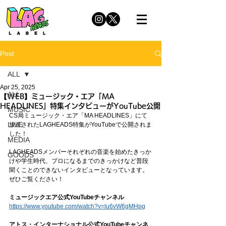
Post
ALL
Apr 25, 2025
ALL
【WEB】ミュージック・エア「MA
HEADLINES」特集インタビューがYouTube公開
MUSIC
CS局ミュージック・エア「MA HEADLINES」にて
LIVE
放送されたLAGHEADS特集がYouTubeで公開されま
した！
MEDIA
LAGHEADSメンバーそれぞれの音楽を始めたきっか
GOODS
けや学生時代、プロになるまでのきっかけなど普段
聞くことのできないインタビューとなっています。
ぜひご覧ください！
ミュージックエア公式YouTubeチャンネル
https://www.youtube.com/watch?v=lu6vW6gMHpg
アトス・インターナショナル
公式YouTubeチャンネ