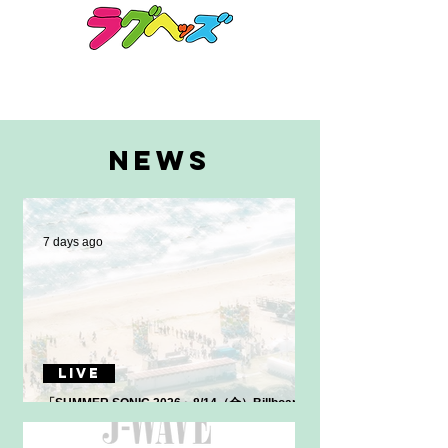
NEWS
7 days ago
LIVE
「 SUMMER SONIC 2026」8/14（金）Billboard
Beach STAGEに出演決定！