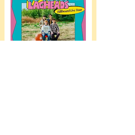
LAGHEADS Billboard Live Tour
大阪/横浜：feat. TENDRE 、吉田沙良（モノンク
ル）
東京：feat. TENDRE、吉田沙良（モノンクル）、
HIMI
大阪 <Billboard Live OSAKA>
2026年9月17日(木)