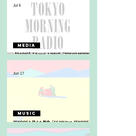
Jul 6
MEDIA
【RADIO】7.8 wed. J-WAVE「TOKYO MORNING
RADIO」ゲスト生出演&スタジオ生演奏！
Jun 17
MUSIC
TENDREを迎えた新曲「SSAW feat. TENDRE」
2026.6.24 wed. 配信リリース決定！