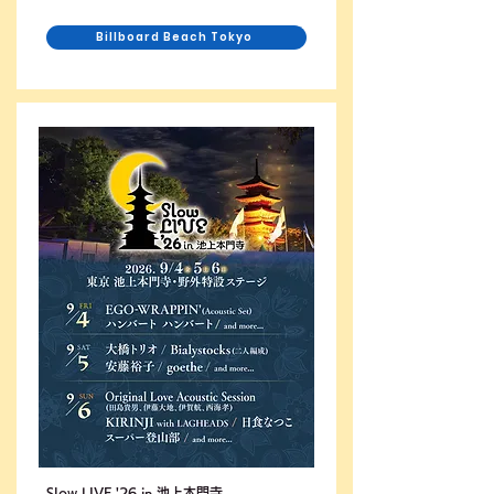
Billboard Beach Tokyo
Slow LIVE '26 in 池上本門寺