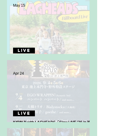
May 15
LIVE
LAGHEADS Billboard Live Tour 開催決定！
Apr 24
LIVE
KIRINJI with LAGHEADS「Slow LIVE '26 in 池上
本門寺」に出演決定！