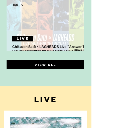
Jan 15
LIVE
Chikuzen Satō × LAGHEADS Live "Answer The
Future"presented by Blue Note Tokyo 開催決
定！
VIEW ALL
LIVE