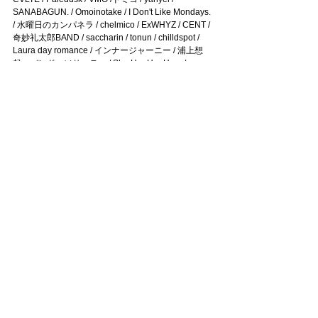
SANABAGUN. / Omoinotake / I Don't Like Mondays. 
/ 水曜日のカンパネラ / chelmico / ExWHYZ / CENT / 
奇妙礼太郎BAND / saccharin / tonun / chilldspot / 
Laura day romance / インナージャーニー / 浦上想
起・バンド・ソサエティ / She Her Her Hers / 
toconoma / fox capture plan / POLYPLUS / 
JABBERLOOP / NIKO NIKO TAN TAN / Billyrrom / a
子 / グソクムズ / パジャマで海なんかいかない / 
Name the Night / Khaki / パソコン音楽クラブ / DÉ 
DÉ MOUSE / PAS TASTA (DJ SET) / 諭吉佳作/men / 
xiangyu / HOME / ハク。 / 幽体コミュニケーション
ズ / ハシリコミーズ / futures / cross-dominance / 
GUD NEIVER / WATARU / Ren Yokoi / CARTOON / 
DJ New Action! (星原喜一郎 / 遠藤孝行 / ゆーかり / 
hamakyo) / Ko Umehara
【チケット詳細】
チケット販売URL（チケットぴあ）：
https://w.pia.jp/t/synchronicity24/
先行販売（通し券、一日券）受付期間：
2024/2/20(火) 19:00～2024/2/26(月) 23:59
チケット料金（各ドリンク別）：