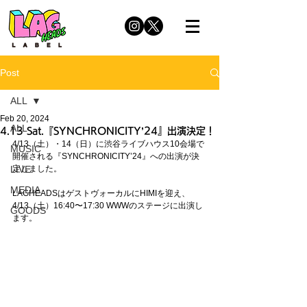
Post
ALL
Feb 20, 2024
ALL
4.13 Sat.『SYNCHRONICITY’24』出演決定！
4/13（土）・14（日）に渋谷ライブハウス10会場で
MUSIC
開催される『SYNCHRONICITY’24』への出演が決
LIVE
定しました。
MEDIA
LAGHEADSはゲストヴォーカルにHIMIを迎え、
4/13（土）16:40〜17:30 WWWのステージに出演し
GOODS
ます。