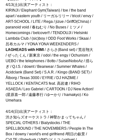
4/13(土)出演アーティスト：
KIRINJI / Elephant Gym(Taiwan) / toe / the band 
apart / eastern youth / リーガルリリー / tricot / envy / 
ART-SCHOOL / LITE / Rega / jizue / GriffO(China) / 
paranoid void / 春ねむり / No Buses / ミツメ / 
Homecomings / betcover!! / TENDOUJI / Helsinki 
Lambda Club / (sic)boy / ODD Foot Works / Skaai / 
呂布カルマ / YONA YONA WEEKENDERS /
LAGHEADS with HIMI
 / さらさ(Band set) / 荒谷翔大 
/ ぜったくん / 新東京 / odol / the engy / Ochunism / 
UEBO / the telephones / 8otto / SuiseiNoboAz / 揺ら
ぎ / Q.I.S. / downt / Bearwear / Summer Whales / 
Acidclank (Band Set) / S.A.R. / Kingo (BAND SET) / 
Ålborg / Texas 3000 / EYRIE / DJ HAZIME / 
YELLOCK / KENTACATS feat. 高岩遼 / RIHO 
ASAEDA / Leo Gabriel / CARTOON / DJ New Action!
(星原喜一郎 / 遠藤孝行 / ゆーかり / hamakyo) / Ko 
Umehara
4/14(日)出演アーティスト：
渋さ知らズオーケストラ / 神聖かまってちゃん / 
SPECIAL OTHERS / Bialystocks / THE 
SPELLBOUND / THE NOVEMBERS / People In The 
Box / downy / world's end girlfriend /明日の叙景 / 
CVLTE / Paledusk / VMO /ドミコ / yahyel / 