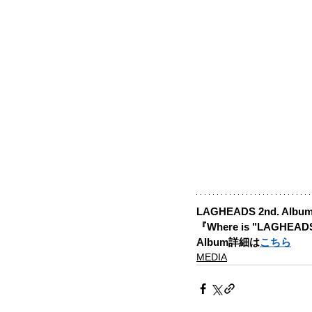
LAGHEADS 2nd. Albu
『Where is "LAGHE
Album詳細は
こちら
MEDIA