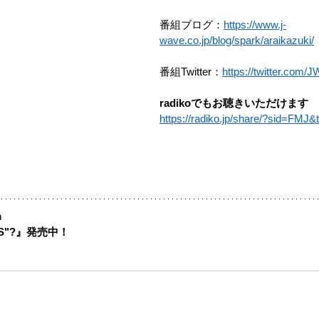
番組ブログ：
https://www.j-
wave.co.jp/blog/spark/araikazuki/
番組Twitter：
https://twitter.co
radikoでもお聴きいただけます
https://radiko.jp/share/?sid=FM
m
ADS"?』発売中！ 