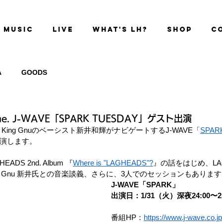
MUSIC
LIVE
WHAT'S LH?
SHOP
C
A
GOODS
tue. J-WAVE「SPARK TUESDAY」ゲスト出演
〜、King Gnuのベーシスト新井和輝がナビゲートするJ-WAVE「
SPAR
演します。
DS 2nd. Album 『
Where is "LAGHEADS"?
』の話をはじめ、LA
g Gnu 新井氏との音楽談義、さらに、3人でのセッションもありま
J-WAVE「SPARK」
出演日：1/31（火）深夜24:00〜25
番組HP：
https://www.j-wave.co.jp