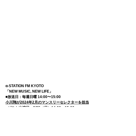
α-STATION FM KYOTO
「NEW MUSIC, NEW LIFE」
■放送日：毎週日曜 14:00〜15:00 
小川翔が2024年2月のマンスリーセレクターを担当
■ゲスト出演日：2/25（日）14:00〜15:00 
番組HP：
https://fm-
kyoto.jp/blog/new_music_new_life/
α-STATION FM京都 SNS：
https://twitter.com/fmkyoto