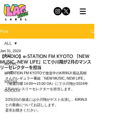
Post
ALL
Jan 31, 2024
ALL
【RADIO】α-STATION FM KYOTO 「NEW
MUSIC, NEW LIFE」にて小川翔が2月のマンス
MUSIC
リーセレクターを担当
LIVE
α-STATION FM KYOTOで放送中のKIRINJI 堀込高樹
さんのレギュラー番組「NEW MUSIC, NEW LIFE」
MEDIA
（毎週日曜 14:00〜15:00 OA）にて小川翔が2024年
2月のマンスリーセレクターを担当します。
GOODS
2/25(日)の放送には小川翔がゲスト出演し、KIRINJI
との新曲についてお話しします。
是非お聴きください。