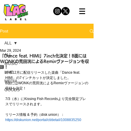
Post
ALL
Mar 29, 2024
ALL
「Dance feat. HIMI」7inch化決定！B面には
WONKの荒田洸によるRemixヴァージョンを収
MUSIC
録！
LIVE
昨年12月に配信リリースした楽曲「Dance feat. 
HIMI」の7インチカットが決定しました。
MEDIA
B面にはWONKの荒田洸によるRemixヴァージョンの
収録も決定！
GOODS
7/3（水）にKissing Fish Recordsより完全限定プレ
スでリリースされます。
リリース情報 & 予約（disk union）：
https://diskunion.net/portal/ct/detail/1008835250