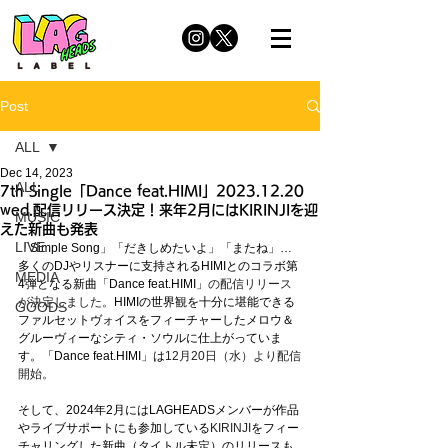
Post
ALL
Dec 14, 2023
ALL
7th Single「Dance feat.HIMI」2023.12.20
wed.配信リリース決定！来年2月にはKIRINJIを迎
MUSIC
えた新曲も発表
LIVE
「Simple Song」「だきしめたいよ」「またね」… 
多くのDJやリスナーに支持されるHIMIとのコラボ第
MEDIA
4弾となる新曲「Dance feat.HIMI」
の配信リリース
が決定しました。
HIMIの世界観を十分に堪能できる
GOODS
ファルセットヴォイスをフィーチャーしたメロウ＆
グルーヴィーなシティ・ソウルに仕上がっていま
す。「Dance feat.HIMI」は
12月20日（水）より配信
開始。
そして、2024年2月にはLAGHEADSメンバーが作品
やライブサポートにも参加している
KIRINJI
をフィー
チャリングした新曲（タイトル未定）のリリースも