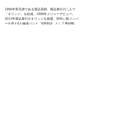
1996年実兄弟である堀込高樹、堀込泰行の二人で
「キリンジ」を結成。1998年メジャーデビュー。
2013年堀込泰行がキリンジを脱退。同年に新メンバ
ーを迎え6人編成バンド「KIRINJI」として再始動。
2021年からは堀込高樹のソロプロジェクトとして活
動中。2023年4月に新レーベル「syncokin」を設立
し、第一弾アルバム「Steppin' Out」を9月6日にリリ
ース。自身の作品のリリースやライブ活動のほか、
様々なアーティストへの楽曲提供やドラマ・映画の
BGM、テーマソング制作など、活動は多岐にわた
る。音楽への深い造詣に裏打ちされたジャンルにと
らわれない曲作り、アップデートし続けるサウンド
プロダクション、ユニークな視点から繰り出される
詞世界は、音楽ファンのみならず多くのミュージシ
ャンや著名人からも支持を得続けている。