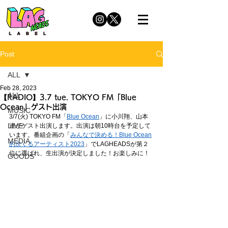
Post
ALL
Feb 28, 2023
ALL
【RADIO】3.7 tue. TOKYO FM「Blue
Ocean」ゲスト出演
MUSIC
3/7(火) TOKYO FM「
Blue Ocean
」に小川翔、山本
LIVE
連がゲスト出演します。出演は朝10時台を予定して
います。番組企画の「
みんなで決める！Blue Ocean
MEDIA
的次くるアーティスト2023
」でLAGHEADSが第２
位に選ばれ、生出演が決定しました！お楽しみに！
GOODS