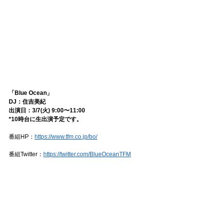
「Blue Ocean」
DJ：住吉美紀
出演日：3/7(火) 9:00〜11:00
*10時台に生出演予定です。
番組HP：
https://www.tfm.co.jp/bo/
番組Twitter：
https://twitter.com/BlueOceanTFM
radikoでもお聴きいただけます↓
https://radiko.jp/share/?
sid=FMT&t=20230307090000