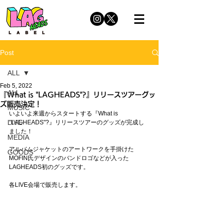
Post
ALL
Feb 5, 2022
ALL
『What is "LAGHEADS"?』リリースツアーグッ
ズ販売決定！
MUSIC
いよいよ来週からスタートする『What is 
LIVE
"LAGHEADS"?』リリースツアーのグッズが完成し
ました！
MEDIA
アルバムジャケットのアートワークを手掛けた
GOODS
MOFIN氏デザインのバンドロゴなどが入った
LAGHEADS初のグッズです。
各LIVE会場で販売します。