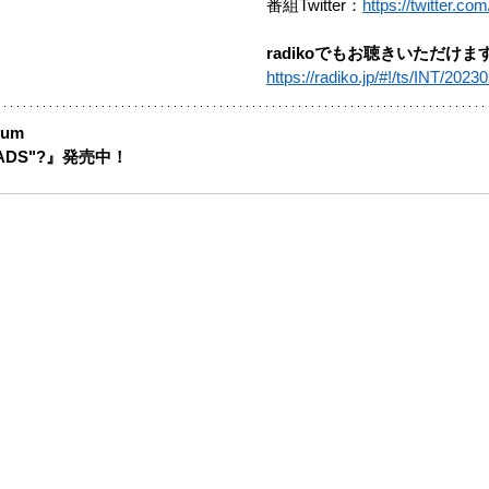
番組Twitter：
https://twitter.c
radikoでもお聴きいただけま
https://radiko.jp/#!/ts/INT/202
bum
HEADS"?』発売中！ 