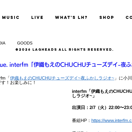
MUSIC
LIVE
WHAT'S LH?
SHOP
C
DIA
GOODS
©2026 LAGHEADS All Rights Reserved.
 tue. interfm「伊織もえのCHUCHUチューズデイ~
rfm「
伊織もえのCHUCHUチューズデイ~夜ふかしラジオ~
」に小川
です！お楽しみに！
interfm「伊織もえのCHU
しラジオ~」
出演日：2/7（火）22:00〜23:0
番組HP：
https://www.interfm.