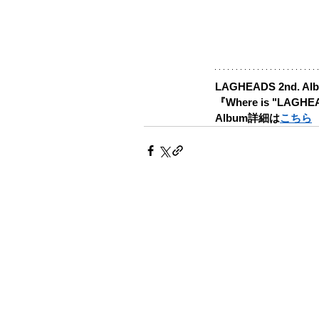
LAGHEADS 2nd. Al
『Where is "LAG
Album詳細は
こちら