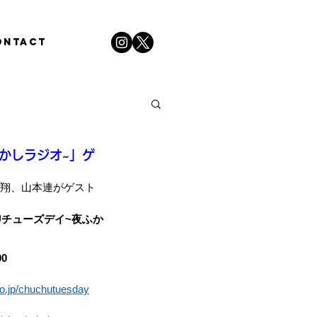
ONTACT
夜ふかしラジオ~」ゲ
翔、山本連がゲスト
CHUチューズデイ~夜ふか
0
co.jp/chuchutuesday