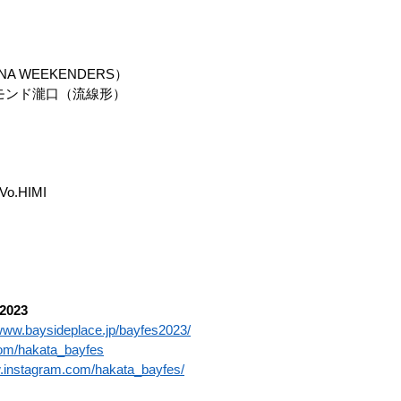
A WEEKENDERS）
ニモンド瀧口（流線形）
Vo.HIMI
2023
/www.baysideplace.jp/bayfes2023/
.com/hakata_bayfes
w.instagram.com/hakata_bayfes/