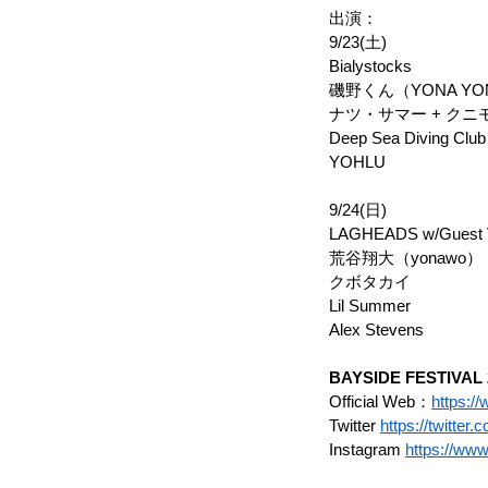
出演：
9/23(土)
Bialystocks
磯野くん（YONA YON
ナツ・サマー + ク
Deep Sea Diving Club
YOHLU
9/24(日)
LAGHEADS w/Guest 
荒谷翔大（yonawo）
クボタカイ
Lil Summer
Alex Stevens
BAYSIDE FESTIVAL 
Official Web：
https:/
Twitter 
https://twitter
Instagram 
https://ww